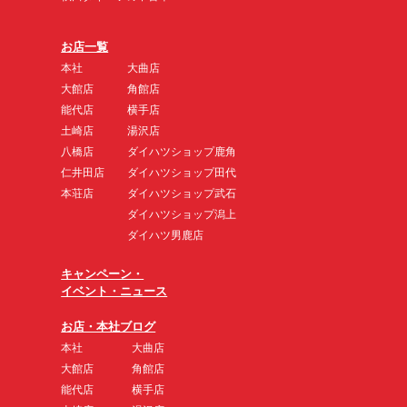
お店一覧
本社
大曲店
大館店
角館店
能代店
横手店
土崎店
湯沢店
八橋店
ダイハツショップ鹿角
仁井田店
ダイハツショップ田代
本荘店
ダイハツショップ武石
ダイハツショップ潟上
ダイハツ男鹿店
キャンペーン・
イベント・ニュース
お店・本社ブログ
本社
大曲店
大館店
角館店
能代店
横手店