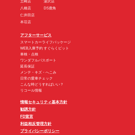
土崎店
湯沢店
八橋店
DS鹿角
仁井田店
本荘店
アフターサービス
スマートカーライフパッケージ
WEB入庫予約 すぐらくピット
車検・点検
ワンダフルパスポート
延長保証
メンテ・キズ・へこみ
日常の愛車チェック
こんな時どうすればいい？
リコール情報
情報セキュリティ基本方針
勧誘方針
FD宣言
利益相反管理方針
プライバシーポリシー