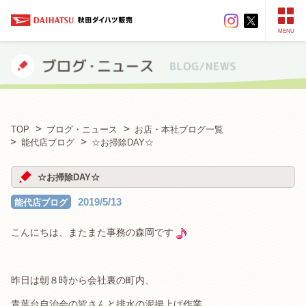
MENU
TOP
ブログ・ニュース
お店・本社ブログ一覧
能代店ブログ
☆お掃除DAY☆
☆お掃除DAY☆
2019/5/13
能代店ブログ
こんにちは、またまた事務の森岡です
昨日は朝８時から会社裏の町内、
青葉台自治会の皆さんと排水の泥揚上げ作業