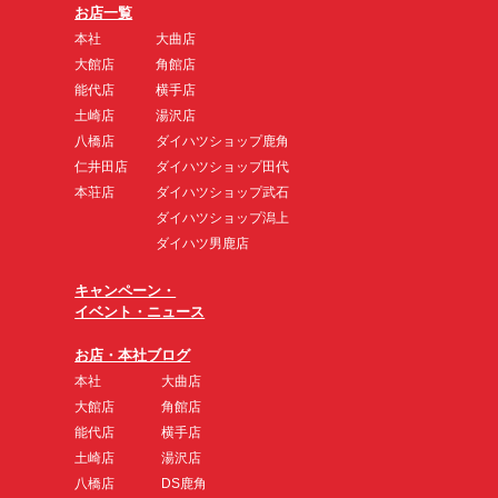
お店一覧
本社
大曲店
大館店
角館店
能代店
横手店
土崎店
湯沢店
八橋店
ダイハツショップ鹿角
仁井田店
ダイハツショップ田代
本荘店
ダイハツショップ武石
ダイハツショップ潟上
ダイハツ男鹿店
キャンペーン・
イベント・ニュース
お店・本社ブログ
本社
大曲店
大館店
角館店
能代店
横手店
土崎店
湯沢店
八橋店
DS鹿角