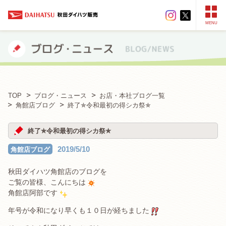
MENU
TOP
ブログ・ニュース
お店・本社ブログ一覧
角館店ブログ
終了✯令和最初の得シカ祭✯
終了✯令和最初の得シカ祭✯
2019/5/10
角館店ブログ
秋田ダイハツ角館店のブログを
ご覧の皆様、こんにちは
角館店阿部です
年号が令和になり早くも１０日が経ちました