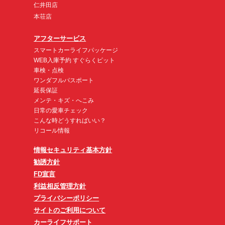
仁井田店
本荘店
アフターサービス
スマートカーライフパッケージ
WEB入庫予約 すぐらくピット
車検・点検
ワンダフルパスポート
延長保証
メンテ・キズ・へこみ
日常の愛車チェック
こんな時どうすればいい？
リコール情報
情報セキュリティ基本方針
勧誘方針
FD宣言
利益相反管理方針
プライバシーポリシー
サイトのご利用について
カーライフサポート