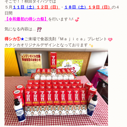
そこで！！秋田ダイハツでは
５月
１１日（土）
１２日（日）
・
１８日（土）
１９日（日）
の４
日間
【令和最初の得シカ祭】
を行います
気になる内容は…
得シカ①
★
ご来場で食器洗剤『Mａｊｉｃａ』プレゼント
カクシカオリジナルデザインとなっております