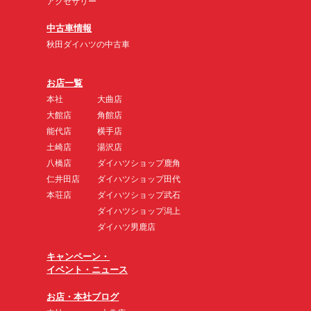
アクセサリー
中古車情報
秋田ダイハツの中古車
お店一覧
本社
大曲店
大館店
角館店
能代店
横手店
土崎店
湯沢店
八橋店
ダイハツショップ鹿角
仁井田店
ダイハツショップ田代
本荘店
ダイハツショップ武石
ダイハツショップ潟上
ダイハツ男鹿店
キャンペーン・
イベント・ニュース
お店・本社ブログ