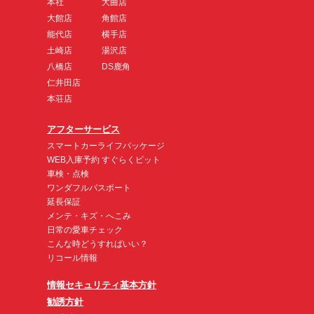
本社
大曲店
大館店
角館店
能代店
横手店
土崎店
湯沢店
八橋店
DS鹿角
仁井田店
本荘店
アフターサービス
スマートカーライフパッケージ
WEB入庫予約 すぐらくピット
車検・点検
ワンダフルパスポート
延長保証
メンテ・キズ・へこみ
日常の愛車チェック
こんな時どうすればいい？
リコール情報
情報セキュリティ基本方針
勧誘方針