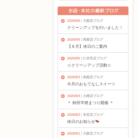
2026/8/6
大館店ブログ
クリーンアップを行いました！
2026/8/5
角館店ブログ
【８月】休日のご案内
2026/8/5
仁井田店ブログ
☆クリーンアップ活動☆
2026/8/3
角館店ブログ
今月のおもてなしスイーツ
2026/8/3
土崎店ブログ
＊ 秋田竿燈まつり開催 ＊
2026/8/2
本荘店ブログ
休日のお知らせ
2026/8/1
大館店ブログ