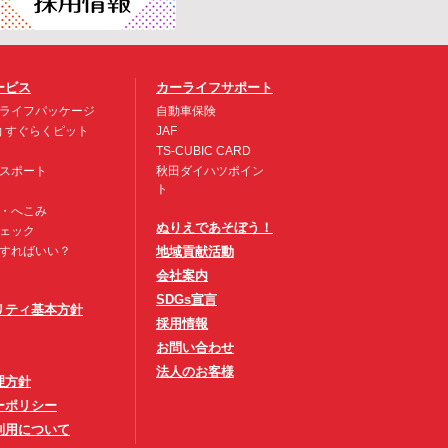
ービス
カーライフサポート
ライフパッケージ
自動車保険
約 すぐらくピット
JAF
TS-CUBIC CARD
スポート
秋田ダイハツポイン
ト
・へこみ
ぬりえであそぼう！
ェック
すればいい？
地域貢献活動
会社案内
SDGs宣言
リティ基本方針
採用情報
お問い合わせ
法人のお客様
理方針
ーポリシー
利用について