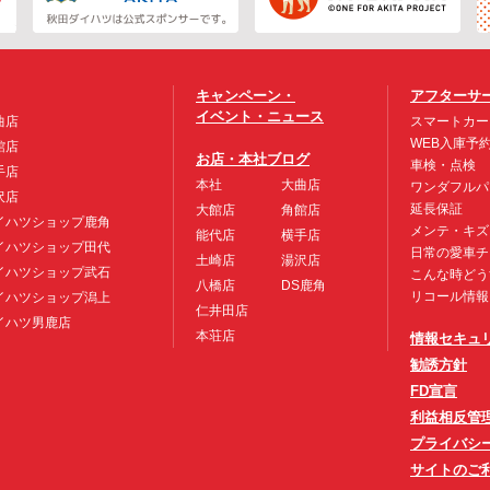
キャンペーン・
アフターサ
イベント・ニュース
曲店
スマートカー
WEB入庫予
館店
お店・本社ブログ
車検・点検
手店
本社
大曲店
ワンダフルパ
沢店
延長保証
大館店
角館店
イハツショップ鹿角
メンテ・キズ
能代店
横手店
イハツショップ田代
日常の愛車チ
土崎店
湯沢店
イハツショップ武石
こんな時どう
八橋店
DS鹿角
リコール情報
イハツショップ潟上
仁井田店
イハツ男鹿店
本荘店
情報セキュ
勧誘方針
FD宣言
利益相反管
プライバシ
サイトのご