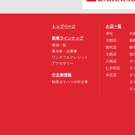
トップページ
お店一覧
本社
大
新車ラインナップ
大館店
角
車両一覧
能代店
横
展示車・試乗車
土崎店
湯
ワンダフルクレジット
八橋店
ダ
アクセサリー
仁井田店
ダ
中古車情報
本荘店
ダ
秋田ダイハツの中古車
ダ
ダ