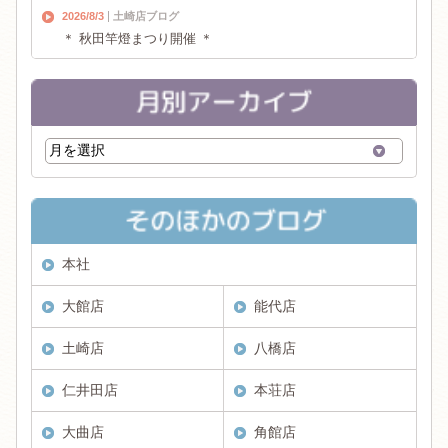
2026/8/3
土崎店ブログ
＊ 秋田竿燈まつり開催 ＊
本社
大館店
能代店
土崎店
八橋店
仁井田店
本荘店
大曲店
角館店