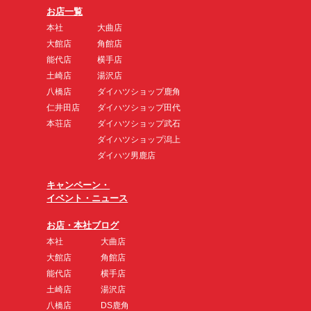
お店一覧
本社
大曲店
大館店
角館店
能代店
横手店
土崎店
湯沢店
八橋店
ダイハツショップ鹿角
仁井田店
ダイハツショップ田代
本荘店
ダイハツショップ武石
ダイハツショップ潟上
ダイハツ男鹿店
キャンペーン・
イベント・ニュース
お店・本社ブログ
本社
大曲店
大館店
角館店
能代店
横手店
土崎店
湯沢店
八橋店
DS鹿角