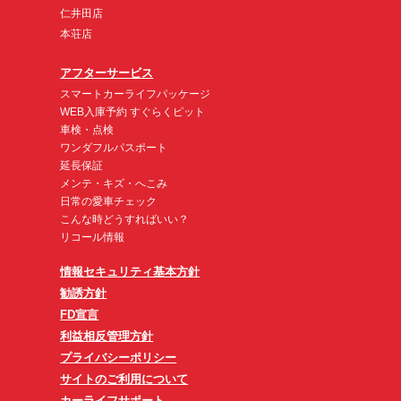
仁井田店
本荘店
アフターサービス
スマートカーライフパッケージ
WEB入庫予約 すぐらくピット
車検・点検
ワンダフルパスポート
延長保証
メンテ・キズ・へこみ
日常の愛車チェック
こんな時どうすればいい？
リコール情報
情報セキュリティ基本方針
勧誘方針
FD宣言
利益相反管理方針
プライバシーポリシー
サイトのご利用について
カーライフサポート