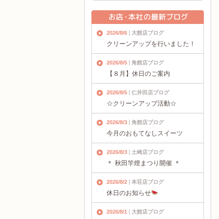
2026/8/6
大館店ブログ
クリーンアップを行いました！
2026/8/5
角館店ブログ
【８月】休日のご案内
2026/8/5
仁井田店ブログ
☆クリーンアップ活動☆
2026/8/3
角館店ブログ
今月のおもてなしスイーツ
2026/8/3
土崎店ブログ
＊ 秋田竿燈まつり開催 ＊
2026/8/2
本荘店ブログ
休日のお知らせ
2026/8/1
大館店ブログ