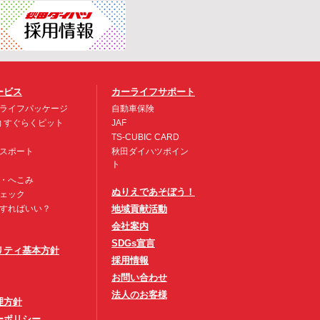
ービス
カーライフサポート
ライフパッケージ
自動車保険
約 すぐらくピット
JAF
TS-CUBIC CARD
スポート
秋田ダイハツポイン
ト
・へこみ
ぬりえであそぼう！
ェック
すればいい？
地域貢献活動
会社案内
SDGs宣言
リティ基本方針
採用情報
お問い合わせ
法人のお客様
理方針
ーポリシー