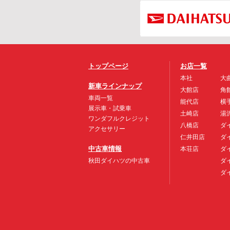
トップページ
お店一覧
本社
大
新車ラインナップ
大館店
角
車両一覧
能代店
横
展示車・試乗車
土崎店
湯
ワンダフルクレジット
八橋店
ダ
アクセサリー
仁井田店
ダ
中古車情報
本荘店
ダ
秋田ダイハツの中古車
ダ
ダ