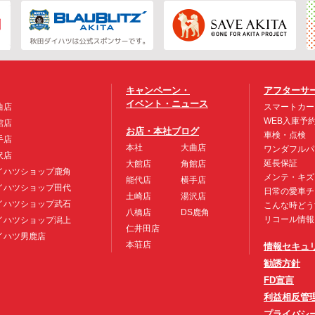
キャンペーン・
アフターサ
イベント・ニュース
曲店
スマートカー
WEB入庫予
館店
お店・本社ブログ
車検・点検
手店
本社
大曲店
ワンダフルパ
沢店
延長保証
大館店
角館店
イハツショップ鹿角
メンテ・キズ
能代店
横手店
イハツショップ田代
日常の愛車チ
土崎店
湯沢店
イハツショップ武石
こんな時どう
八橋店
DS鹿角
リコール情報
イハツショップ潟上
仁井田店
イハツ男鹿店
本荘店
情報セキュ
勧誘方針
FD宣言
利益相反管
プライバシ