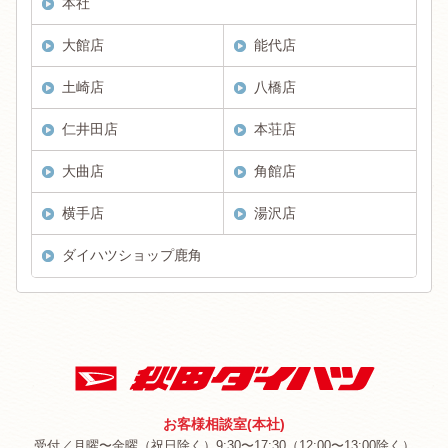
本社
大館店
能代店
土崎店
八橋店
仁井田店
本荘店
大曲店
角館店
横手店
湯沢店
ダイハツショップ鹿角
お客様相談室(本社)
受付／月曜〜金曜（祝日除く）9:30〜17:30（12:00〜13:00除く）