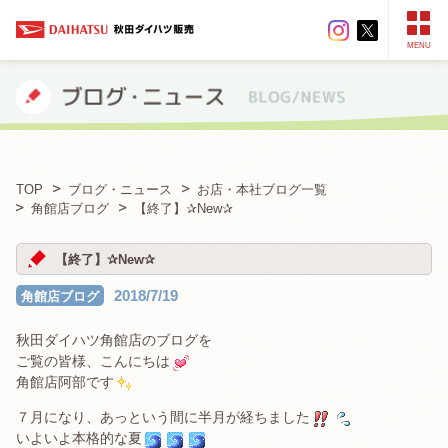
MENU
TOP
ブログ・ニュース
お店・本社ブログ一覧
角館店ブログ
【終了】✰New✰
【終了】✰New✰
2018/7/19
角館店ブログ
秋田ダイハツ角館店のブログを
ご覧の皆様、こんにちは
角館店阿部です
７月になり、あっという間に半月が経ちました
いよいよ本格的な夏