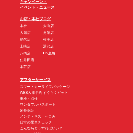
キャンペーン・
イベント・ニュース
お店・本社ブログ
本社
大曲店
大館店
角館店
能代店
横手店
土崎店
湯沢店
八橋店
DS鹿角
仁井田店
本荘店
アフターサービス
スマートカーライフパッケージ
WEB入庫予約 すぐらくピット
車検・点検
ワンダフルパスポート
延長保証
メンテ・キズ・へこみ
日常の愛車チェック
こんな時どうすればいい？