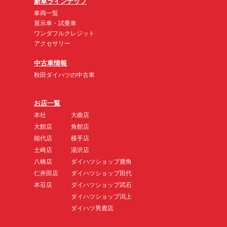
新車ラインナップ
車両一覧
展示車・試乗車
ワンダフルクレジット
アクセサリー
中古車情報
秋田ダイハツの中古車
お店一覧
本社
大曲店
大館店
角館店
能代店
横手店
土崎店
湯沢店
八橋店
ダイハツショップ鹿角
仁井田店
ダイハツショップ田代
本荘店
ダイハツショップ武石
ダイハツショップ潟上
ダイハツ男鹿店