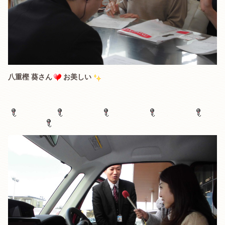
八重樫 葵さん
お美しい