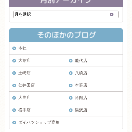
本社
大館店
能代店
土崎店
八橋店
仁井田店
本荘店
大曲店
角館店
横手店
湯沢店
ダイハツショップ鹿角