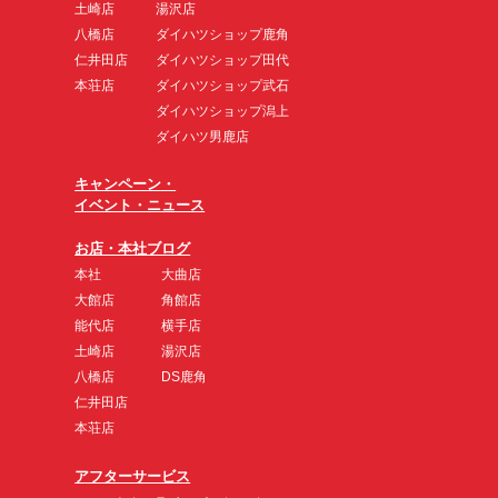
土崎店
湯沢店
八橋店
ダイハツショップ鹿角
仁井田店
ダイハツショップ田代
本荘店
ダイハツショップ武石
ダイハツショップ潟上
ダイハツ男鹿店
キャンペーン・
イベント・ニュース
お店・本社ブログ
本社
大曲店
大館店
角館店
能代店
横手店
土崎店
湯沢店
八橋店
DS鹿角
仁井田店
本荘店
アフターサービス