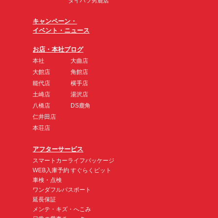
ダイハツ男鹿店
キャンペーン・
イベント・ニュース
お店・本社ブログ
本社
大曲店
大館店
角館店
能代店
横手店
土崎店
湯沢店
八橋店
DS鹿角
仁井田店
本荘店
アフターサービス
スマートカーライフパッケージ
WEB入庫予約 すぐらくピット
車検・点検
ワンダフルパスポート
延長保証
メンテ・キズ・へこみ