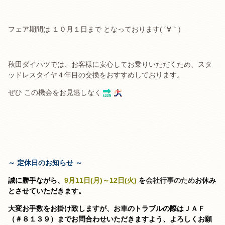
．
フェア期間は １０月１日まで となっております( ´∀｀)
．
秋田ダイハツでは、お客様に安心してお乗りいただくため、スタ
ッドレスタイヤ４年目の交換をおすすめしております。
ぜひ この機会をお見逃しなく
．
．
．
～ 定休日のお知らせ ～
誠に勝手ながら、
9
月11日(月)～12日(火)
を
会社行事のため
お休み
とさせていただきます。
大変お手数をお掛け致しますが、お車のトラブルの際は
ＪＡＦ
（＃８１３９）までお問合わせいただきますよう、
よろしくお願