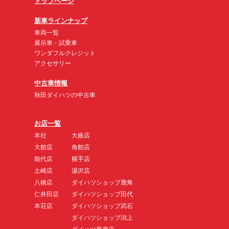
トップページ
新車ラインナップ
車両一覧
展示車・試乗車
ワンダフルクレジット
アクセサリー
中古車情報
秋田ダイハツの中古車
お店一覧
本社
大曲店
大館店
角館店
能代店
横手店
土崎店
湯沢店
八橋店
ダイハツショップ鹿角
仁井田店
ダイハツショップ田代
本荘店
ダイハツショップ武石
ダイハツショップ潟上