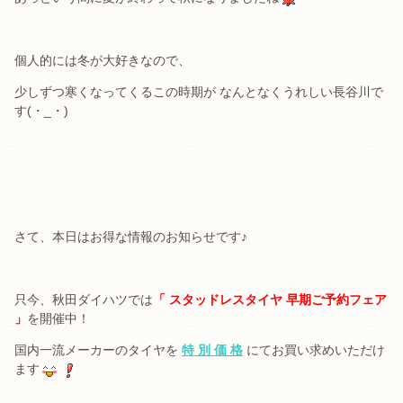
．
個人的には冬が大好きなので、
少しずつ寒くなってくるこの時期が なんとなくうれしい長谷川で
す(・_・)
．
．
．
さて、本日はお得な情報のお知らせです♪
．
只今、秋田ダイハツでは
「 スタッドレスタイヤ 早期ご予約フェア
」
を開催中！
国内一流メーカーのタイヤを
特 別 価 格
にてお買い求めいただけ
ます
.