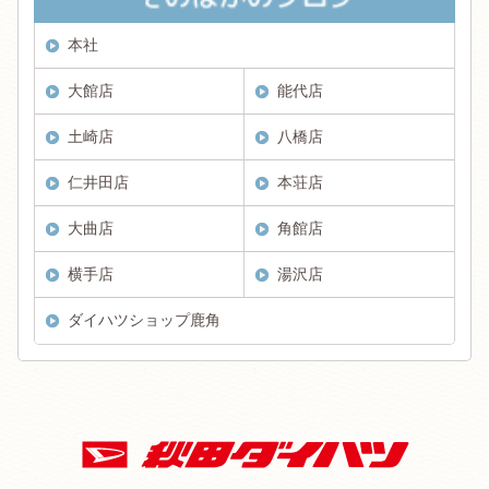
本社
大館店
能代店
土崎店
八橋店
仁井田店
本荘店
大曲店
角館店
横手店
湯沢店
ダイハツショップ鹿角