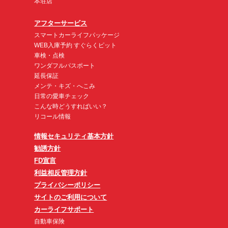
本荘店
アフターサービス
スマートカーライフパッケージ
WEB入庫予約 すぐらくピット
車検・点検
ワンダフルパスポート
延長保証
メンテ・キズ・へこみ
日常の愛車チェック
こんな時どうすればいい？
リコール情報
情報セキュリティ基本方針
勧誘方針
FD宣言
利益相反管理方針
プライバシーポリシー
サイトのご利用について
カーライフサポート
自動車保険