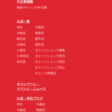
中古車情報
秋田ダイハツの中古車
お店一覧
本社
大曲店
大館店
角館店
能代店
横手店
土崎店
湯沢店
八橋店
ダイハツショップ鹿角
仁井田店
ダイハツショップ田代
本荘店
ダイハツショップ武石
ダイハツショップ潟上
ダイハツ男鹿店
キャンペーン・
イベント・ニュース
お店・本社ブログ
本社
大曲店
大館店
角館店