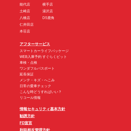
能代店
横手店
土崎店
湯沢店
八橋店
DS鹿角
仁井田店
本荘店
アフターサービス
スマートカーライフパッケージ
WEB入庫予約 すぐらくピット
車検・点検
ワンダフルパスポート
延長保証
メンテ・キズ・へこみ
日常の愛車チェック
こんな時どうすればいい？
リコール情報
情報セキュリティ基本方針
勧誘方針
FD宣言
利益相反管理方針