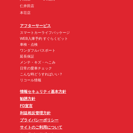
仁井田店
本荘店
アフターサービス
スマートカーライフパッケージ
WEB入庫予約 すぐらくピット
車検・点検
ワンダフルパスポート
延長保証
メンテ・キズ・へこみ
日常の愛車チェック
こんな時どうすればいい？
リコール情報
情報セキュリティ基本方針
勧誘方針
FD宣言
利益相反管理方針
プライバシーポリシー
サイトのご利用について