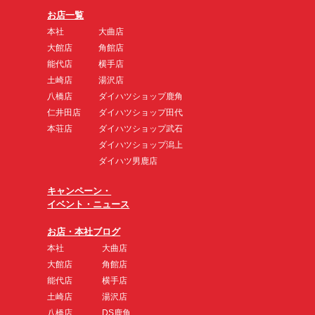
お店一覧
本社
大曲店
大館店
角館店
能代店
横手店
土崎店
湯沢店
八橋店
ダイハツショップ鹿角
仁井田店
ダイハツショップ田代
本荘店
ダイハツショップ武石
ダイハツショップ潟上
ダイハツ男鹿店
キャンペーン・
イベント・ニュース
お店・本社ブログ
本社
大曲店
大館店
角館店
能代店
横手店
土崎店
湯沢店
八橋店
DS鹿角