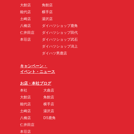
大館店
角館店
能代店
横手店
土崎店
湯沢店
八橋店
ダイハツショップ鹿角
仁井田店
ダイハツショップ田代
本荘店
ダイハツショップ武石
ダイハツショップ潟上
ダイハツ男鹿店
キャンペーン・
イベント・ニュース
お店・本社ブログ
本社
大曲店
大館店
角館店
能代店
横手店
土崎店
湯沢店
八橋店
DS鹿角
仁井田店
本荘店