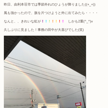
昨日、由利本荘市では季節外れのひょうが降りました((+_+))
風も強かったので、旗を片つけようと外に出てみたら・・・・
なんと、、きれいな虹が
！
！
！
！
！
！
！
しかも2重(^_^)v
久しぶりに見ました！事務の田中が大喜びでした(笑)