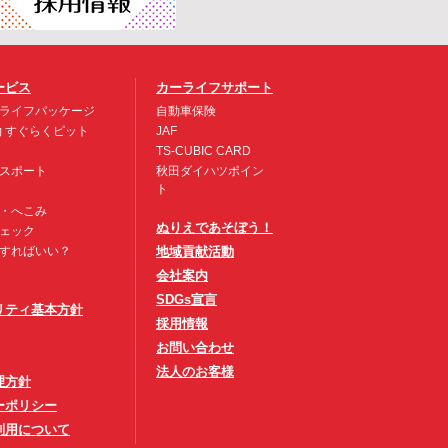
ービス
カーライフサポート
ライフパッケージ
自動車保険
約 すぐらくピット
JAF
TS-CUBIC CARD
スポート
秋田ダイハツポイン
ト
・へこみ
ぬりえであそぼう！
ェック
すればいい？
地域貢献活動
会社案内
SDGs宣言
リティ基本方針
採用情報
お問い合わせ
法人のお客様
理方針
ーポリシー
利用について