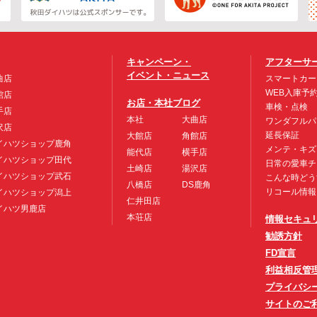
キャンペーン・
アフターサ
イベント・ニュース
曲店
スマートカー
WEB入庫予
館店
お店・本社ブログ
車検・点検
手店
本社
大曲店
ワンダフルパ
沢店
延長保証
大館店
角館店
イハツショップ鹿角
メンテ・キズ
能代店
横手店
イハツショップ田代
日常の愛車チ
土崎店
湯沢店
イハツショップ武石
こんな時どう
八橋店
DS鹿角
リコール情報
イハツショップ潟上
仁井田店
イハツ男鹿店
本荘店
情報セキュ
勧誘方針
FD宣言
利益相反管
プライバシ
サイトのご