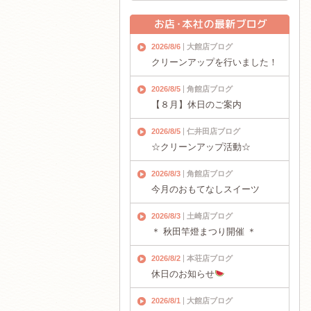
2026/8/6
大館店ブログ
クリーンアップを行いました！
2026/8/5
角館店ブログ
【８月】休日のご案内
2026/8/5
仁井田店ブログ
☆クリーンアップ活動☆
2026/8/3
角館店ブログ
今月のおもてなしスイーツ
2026/8/3
土崎店ブログ
＊ 秋田竿燈まつり開催 ＊
2026/8/2
本荘店ブログ
休日のお知らせ
2026/8/1
大館店ブログ