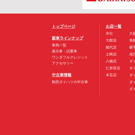
トップページ
お店一覧
本社
大
新車ラインナップ
大館店
角
車両一覧
能代店
横
展示車・試乗車
土崎店
湯
ワンダフルクレジット
八橋店
ダ
アクセサリー
仁井田店
ダ
中古車情報
本荘店
ダ
秋田ダイハツの中古車
ダ
ダ