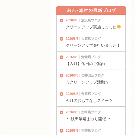
2026/8/8
湯沢店ブログ
クリーンアップ実施しました
2026/8/6
大館店ブログ
クリーンアップを行いました！
2026/8/5
角館店ブログ
【８月】休日のご案内
2026/8/5
仁井田店ブログ
☆クリーンアップ活動☆
2026/8/3
角館店ブログ
今月のおもてなしスイーツ
2026/8/3
土崎店ブログ
＊ 秋田竿燈まつり開催 ＊
2026/8/2
本荘店ブログ