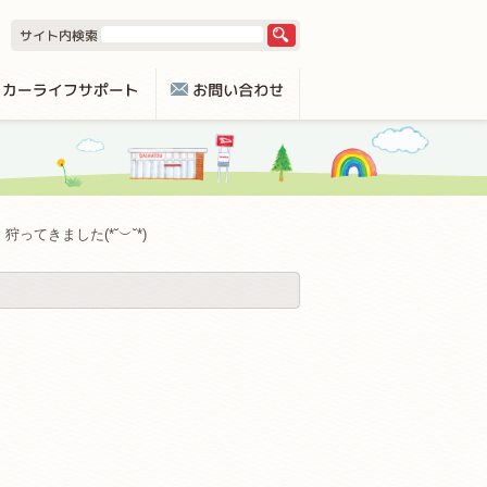
狩ってきました(*˘︶˘*)