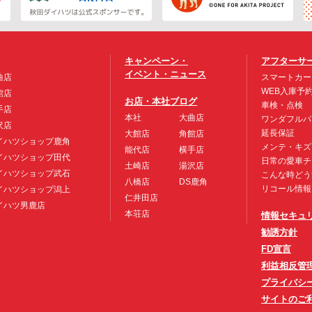
キャンペーン・
アフターサ
イベント・ニュース
曲店
スマートカー
WEB入庫予
館店
お店・本社ブログ
車検・点検
手店
本社
大曲店
ワンダフルパ
沢店
延長保証
大館店
角館店
イハツショップ鹿角
メンテ・キズ
能代店
横手店
イハツショップ田代
日常の愛車チ
土崎店
湯沢店
イハツショップ武石
こんな時どう
八橋店
DS鹿角
リコール情報
イハツショップ潟上
仁井田店
イハツ男鹿店
本荘店
情報セキュ
勧誘方針
FD宣言
利益相反管
プライバシ
サイトのご