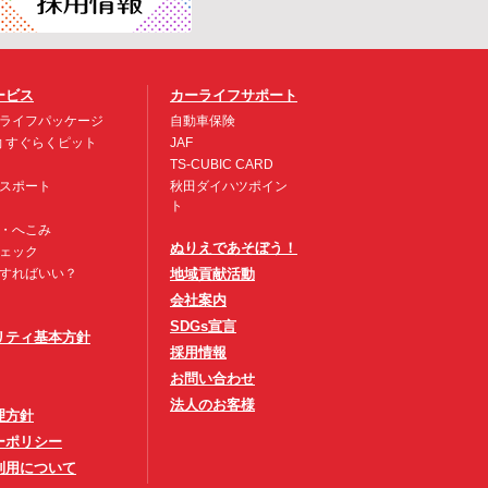
ービス
カーライフサポート
ライフパッケージ
自動車保険
約 すぐらくピット
JAF
TS-CUBIC CARD
スポート
秋田ダイハツポイン
ト
・へこみ
ぬりえであそぼう！
ェック
すればいい？
地域貢献活動
会社案内
SDGs宣言
リティ基本方針
採用情報
お問い合わせ
法人のお客様
理方針
ーポリシー
利用について