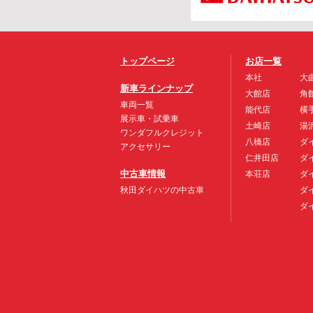
トップページ
お店一覧
本社
大
新車ラインナップ
大館店
角
車両一覧
能代店
横
展示車・試乗車
土崎店
湯
ワンダフルクレジット
八橋店
ダ
アクセサリー
仁井田店
ダ
中古車情報
本荘店
ダ
秋田ダイハツの中古車
ダ
ダ