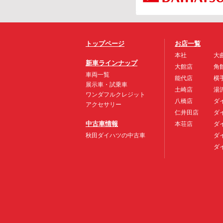
トップページ
お店一覧
本社
大
新車ラインナップ
大館店
角
車両一覧
能代店
横
展示車・試乗車
土崎店
湯
ワンダフルクレジット
八橋店
ダ
アクセサリー
仁井田店
ダ
中古車情報
本荘店
ダ
秋田ダイハツの中古車
ダ
ダ