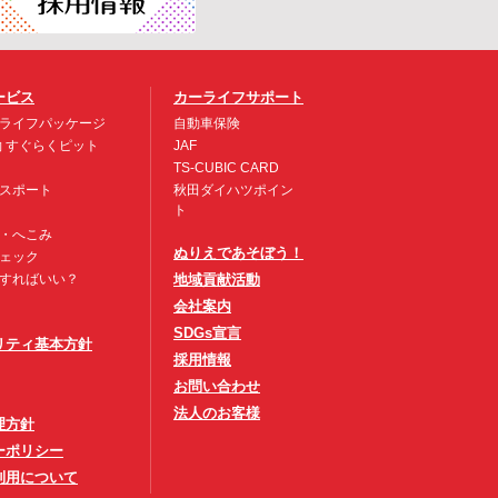
ービス
カーライフサポート
ライフパッケージ
自動車保険
約 すぐらくピット
JAF
TS-CUBIC CARD
スポート
秋田ダイハツポイン
ト
・へこみ
ぬりえであそぼう！
ェック
すればいい？
地域貢献活動
会社案内
SDGs宣言
リティ基本方針
採用情報
お問い合わせ
法人のお客様
理方針
ーポリシー
利用について