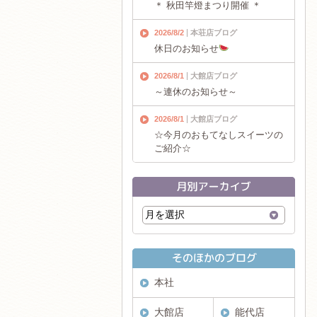
＊ 秋田竿燈まつり開催 ＊
2026/8/2
本荘店ブログ
休日のお知らせ
2026/8/1
大館店ブログ
～連休のお知らせ～
2026/8/1
大館店ブログ
☆今月のおもてなしスイーツの
ご紹介☆
本社
大館店
能代店