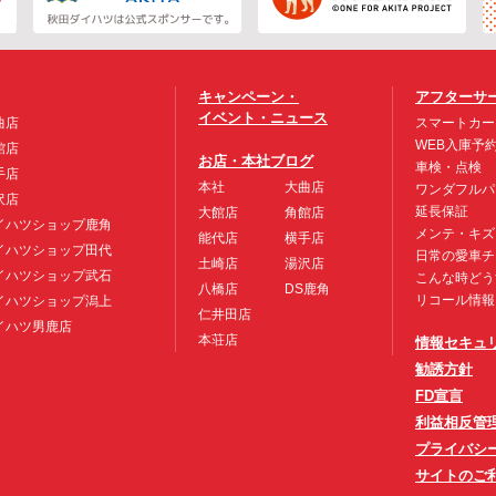
キャンペーン・
アフターサ
イベント・ニュース
曲店
スマートカー
WEB入庫予
館店
お店・本社ブログ
車検・点検
手店
本社
大曲店
ワンダフルパ
沢店
延長保証
大館店
角館店
イハツショップ鹿角
メンテ・キズ
能代店
横手店
イハツショップ田代
日常の愛車チ
土崎店
湯沢店
イハツショップ武石
こんな時どう
八橋店
DS鹿角
リコール情報
イハツショップ潟上
仁井田店
イハツ男鹿店
本荘店
情報セキュ
勧誘方針
FD宣言
利益相反管
プライバシ
サイトのご