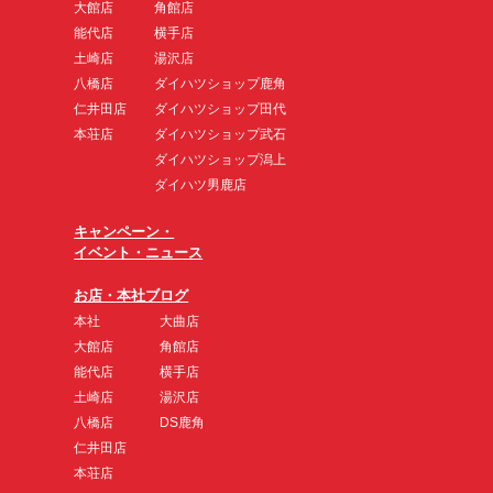
大館店
角館店
能代店
横手店
土崎店
湯沢店
八橋店
ダイハツショップ鹿角
仁井田店
ダイハツショップ田代
本荘店
ダイハツショップ武石
ダイハツショップ潟上
ダイハツ男鹿店
キャンペーン・
イベント・ニュース
お店・本社ブログ
本社
大曲店
大館店
角館店
能代店
横手店
土崎店
湯沢店
八橋店
DS鹿角
仁井田店
本荘店