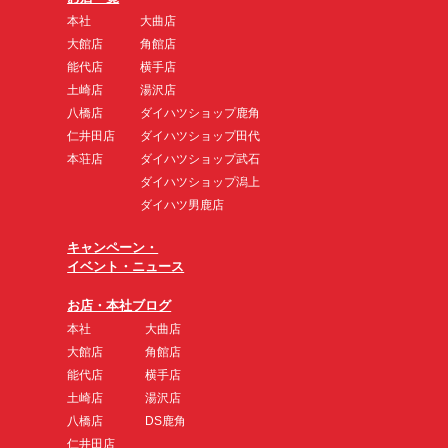
本社
大曲店
大館店
角館店
能代店
横手店
土崎店
湯沢店
八橋店
ダイハツショップ鹿角
仁井田店
ダイハツショップ田代
本荘店
ダイハツショップ武石
ダイハツショップ潟上
ダイハツ男鹿店
キャンペーン・
イベント・ニュース
お店・本社ブログ
本社
大曲店
大館店
角館店
能代店
横手店
土崎店
湯沢店
八橋店
DS鹿角
仁井田店