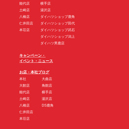
能代店
横手店
土崎店
湯沢店
八橋店
ダイハツショップ鹿角
仁井田店
ダイハツショップ田代
本荘店
ダイハツショップ武石
ダイハツショップ潟上
ダイハツ男鹿店
キャンペーン・
イベント・ニュース
お店・本社ブログ
本社
大曲店
大館店
角館店
能代店
横手店
土崎店
湯沢店
八橋店
DS鹿角
仁井田店
本荘店