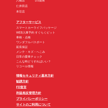
八橋店
DS鹿角
仁井田店
本荘店
アフターサービス
スマートカーライフパッケージ
WEB入庫予約 すぐらくピット
車検・点検
ワンダフルパスポート
延長保証
メンテ・キズ・へこみ
日常の愛車チェック
こんな時どうすればいい？
リコール情報
情報セキュリティ基本方針
勧誘方針
FD宣言
利益相反管理方針
プライバシーポリシー
サイトのご利用について