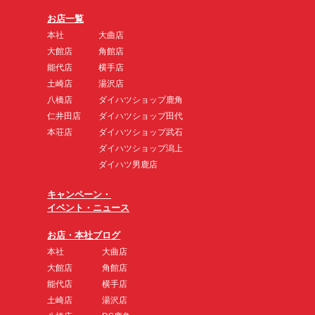
お店一覧
本社
大曲店
大館店
角館店
能代店
横手店
土崎店
湯沢店
八橋店
ダイハツショップ鹿角
仁井田店
ダイハツショップ田代
本荘店
ダイハツショップ武石
ダイハツショップ潟上
ダイハツ男鹿店
キャンペーン・
イベント・ニュース
お店・本社ブログ
本社
大曲店
大館店
角館店
能代店
横手店
土崎店
湯沢店