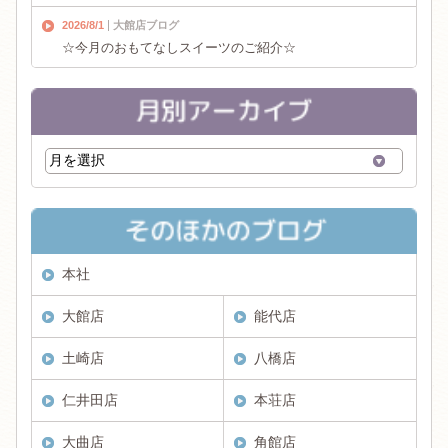
2026/8/1
大館店ブログ
☆今月のおもてなしスイーツのご紹介☆
本社
大館店
能代店
土崎店
八橋店
仁井田店
本荘店
大曲店
角館店