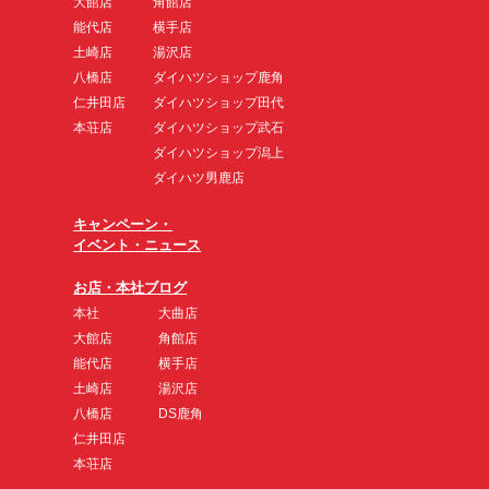
大館店
角館店
能代店
横手店
土崎店
湯沢店
八橋店
ダイハツショップ鹿角
仁井田店
ダイハツショップ田代
本荘店
ダイハツショップ武石
ダイハツショップ潟上
ダイハツ男鹿店
キャンペーン・
イベント・ニュース
お店・本社ブログ
本社
大曲店
大館店
角館店
能代店
横手店
土崎店
湯沢店
八橋店
DS鹿角
仁井田店
本荘店