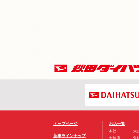
トップページ
お店一覧
本社
大
新車ラインナップ
大館店
角