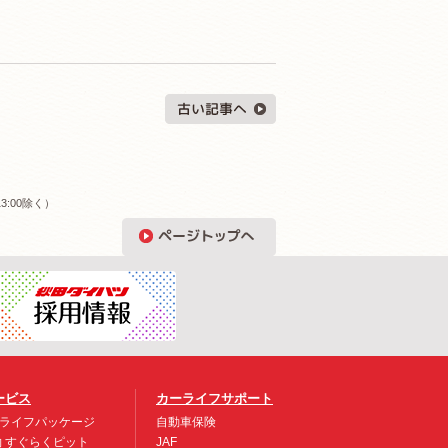
3:00除く）
ービス
カーライフサポート
ライフパッケージ
自動車保険
約 すぐらくピット
JAF