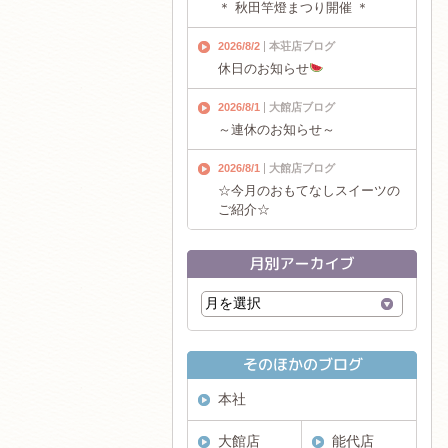
＊ 秋田竿燈まつり開催 ＊
2026/8/2
本荘店ブログ
休日のお知らせ
2026/8/1
大館店ブログ
～連休のお知らせ～
2026/8/1
大館店ブログ
☆今月のおもてなしスイーツの
ご紹介☆
本社
大館店
能代店