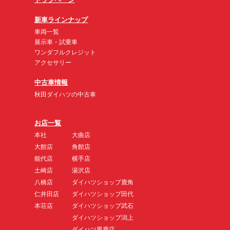
新車ラインナップ
車両一覧
展示車・試乗車
ワンダフルクレジット
アクセサリー
中古車情報
秋田ダイハツの中古車
お店一覧
本社
大曲店
大館店
角館店
能代店
横手店
土崎店
湯沢店
八橋店
ダイハツショップ鹿角
仁井田店
ダイハツショップ田代
本荘店
ダイハツショップ武石
ダイハツショップ潟上
ダイハツ男鹿店