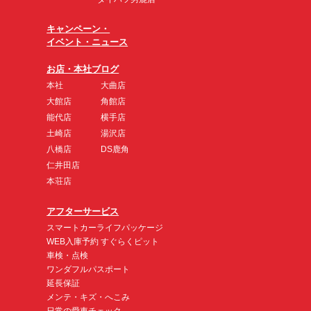
キャンペーン・
イベント・ニュース
お店・本社ブログ
本社
大曲店
大館店
角館店
能代店
横手店
土崎店
湯沢店
八橋店
DS鹿角
仁井田店
本荘店
アフターサービス
スマートカーライフパッケージ
WEB入庫予約 すぐらくピット
車検・点検
ワンダフルパスポート
延長保証
メンテ・キズ・へこみ