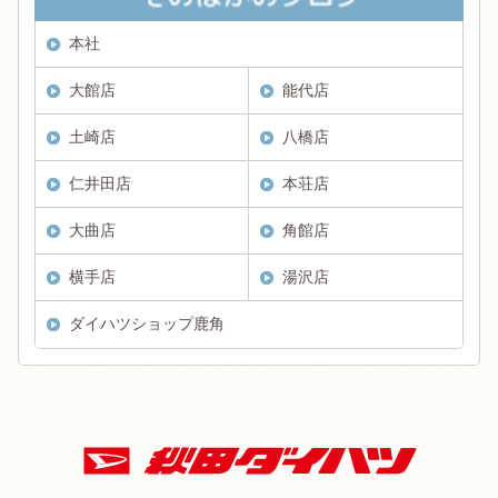
本社
大館店
能代店
土崎店
八橋店
仁井田店
本荘店
大曲店
角館店
横手店
湯沢店
ダイハツショップ鹿角