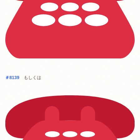
＃8139
もしくは