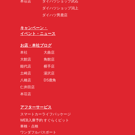
本荘店
ダイハツショップ武石
ダイハツショップ潟上
ダイハツ男鹿店
キャンペーン・
イベント・ニュース
お店・本社ブログ
本社
大曲店
大館店
角館店
能代店
横手店
土崎店
湯沢店
八橋店
DS鹿角
仁井田店
本荘店
アフターサービス
スマートカーライフパッケージ
WEB入庫予約 すぐらくピット
車検・点検
ワンダフルパスポート