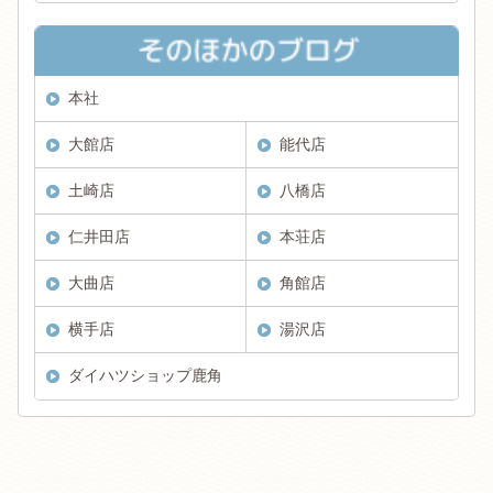
本社
大館店
能代店
土崎店
八橋店
仁井田店
本荘店
大曲店
角館店
横手店
湯沢店
ダイハツショップ鹿角