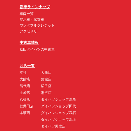
新車ラインナップ
車両一覧
展示車・試乗車
ワンダフルクレジット
アクセサリー
中古車情報
秋田ダイハツの中古車
お店一覧
本社
大曲店
大館店
角館店
能代店
横手店
土崎店
湯沢店
八橋店
ダイハツショップ鹿角
仁井田店
ダイハツショップ田代
本荘店
ダイハツショップ武石
ダイハツショップ潟上
ダイハツ男鹿店