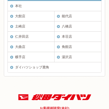
本社
大館店
能代店
土崎店
八橋店
仁井田店
本荘店
大曲店
角館店
横手店
湯沢店
ダイハツショップ鹿角
お客様相談室(本社)