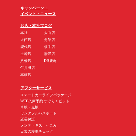
キャンペーン・
イベント・ニュース
お店・本社ブログ
本社
大曲店
大館店
角館店
能代店
横手店
土崎店
湯沢店
八橋店
DS鹿角
仁井田店
本荘店
アフターサービス
スマートカーライフパッケージ
WEB入庫予約 すぐらくピット
車検・点検
ワンダフルパスポート
延長保証
メンテ・キズ・へこみ
日常の愛車チェック