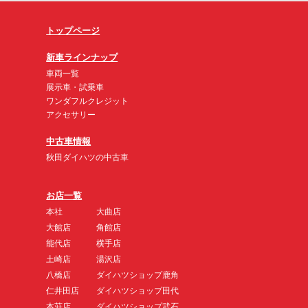
トップページ
新車ラインナップ
車両一覧
展示車・試乗車
ワンダフルクレジット
アクセサリー
中古車情報
秋田ダイハツの中古車
お店一覧
本社
大曲店
大館店
角館店
能代店
横手店
土崎店
湯沢店
八橋店
ダイハツショップ鹿角
仁井田店
ダイハツショップ田代
本荘店
ダイハツショップ武石