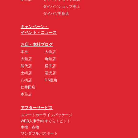
ダイハツショップ潟上
ダイハツ男鹿店
キャンペーン・
イベント・ニュース
お店・本社ブログ
本社
大曲店
大館店
角館店
能代店
横手店
土崎店
湯沢店
八橋店
DS鹿角
仁井田店
本荘店
アフターサービス
スマートカーライフパッケージ
WEB入庫予約 すぐらくピット
車検・点検
ワンダフルパスポート