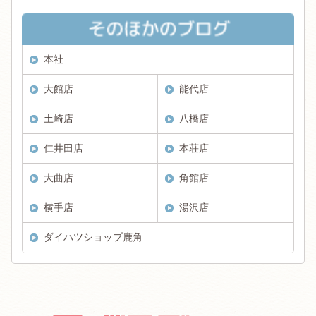
本社
大館店
能代店
土崎店
八橋店
仁井田店
本荘店
大曲店
角館店
横手店
湯沢店
ダイハツショップ鹿角