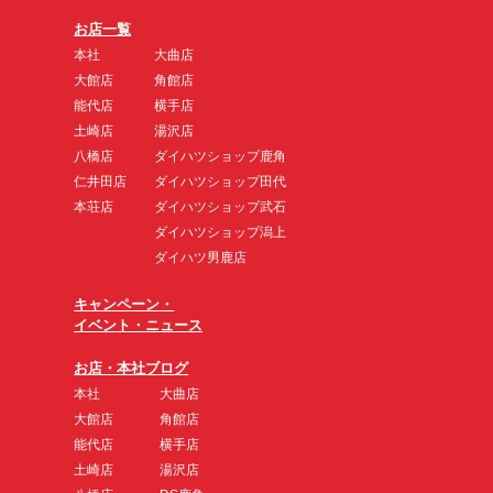
お店一覧
本社
大曲店
大館店
角館店
能代店
横手店
土崎店
湯沢店
八橋店
ダイハツショップ鹿角
仁井田店
ダイハツショップ田代
本荘店
ダイハツショップ武石
ダイハツショップ潟上
ダイハツ男鹿店
キャンペーン・
イベント・ニュース
お店・本社ブログ
本社
大曲店
大館店
角館店
能代店
横手店
土崎店
湯沢店