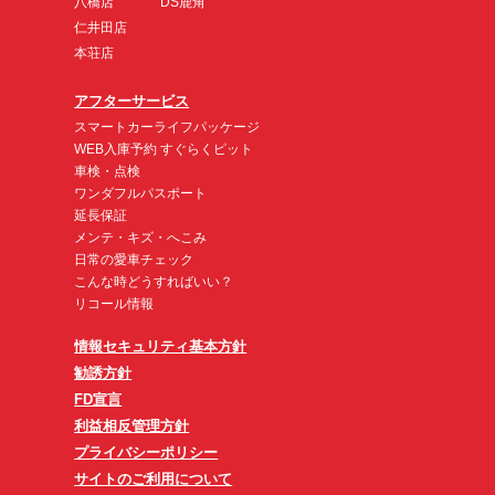
八橋店
DS鹿角
仁井田店
本荘店
アフターサービス
スマートカーライフパッケージ
WEB入庫予約 すぐらくピット
車検・点検
ワンダフルパスポート
延長保証
メンテ・キズ・へこみ
日常の愛車チェック
こんな時どうすればいい？
リコール情報
情報セキュリティ基本方針
勧誘方針
FD宣言
利益相反管理方針
プライバシーポリシー
サイトのご利用について