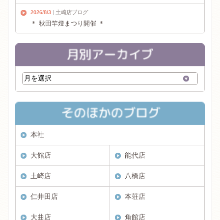
2026/8/3
土崎店ブログ
＊ 秋田竿燈まつり開催 ＊
本社
大館店
能代店
土崎店
八橋店
仁井田店
本荘店
大曲店
角館店