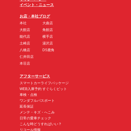
イベント・ニュース
お店・本社ブログ
本社
大曲店
大館店
角館店
能代店
横手店
土崎店
湯沢店
八橋店
DS鹿角
仁井田店
本荘店
アフターサービス
スマートカーライフパッケージ
WEB入庫予約 すぐらくピット
車検・点検
ワンダフルパスポート
延長保証
メンテ・キズ・へこみ
日常の愛車チェック
こんな時どうすればいい？
リコール情報