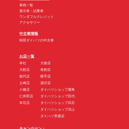
車両一覧
展示車・試乗車
ワンダフルクレジット
アクセサリー
中古車情報
秋田ダイハツの中古車
お店一覧
本社
大曲店
大館店
角館店
能代店
横手店
土崎店
湯沢店
八橋店
ダイハツショップ鹿角
仁井田店
ダイハツショップ田代
本荘店
ダイハツショップ武石
ダイハツショップ潟上
ダイハツ男鹿店
キャンペーン・