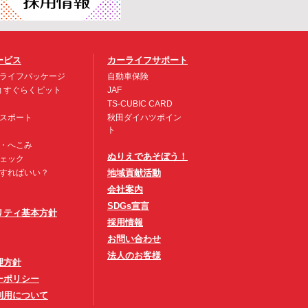
ービス
カーライフサポート
ライフパッケージ
自動車保険
約 すぐらくピット
JAF
TS-CUBIC CARD
スポート
秋田ダイハツポイン
ト
・へこみ
ぬりえであそぼう！
ェック
すればいい？
地域貢献活動
会社案内
SDGs宣言
リティ基本方針
採用情報
お問い合わせ
法人のお客様
理方針
ーポリシー
利用について