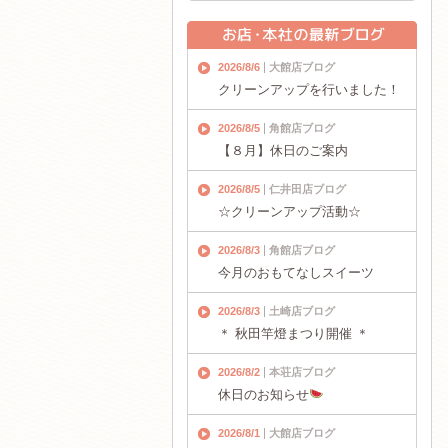
2026/8/6
大館店ブログ
クリーンアップを行いました！
2026/8/5
角館店ブログ
【８月】休日のご案内
2026/8/5
仁井田店ブログ
☆クリーンアップ活動☆
2026/8/3
角館店ブログ
今月のおもてなしスイーツ
2026/8/3
土崎店ブログ
＊ 秋田竿燈まつり開催 ＊
2026/8/2
本荘店ブログ
休日のお知らせ
2026/8/1
大館店ブログ