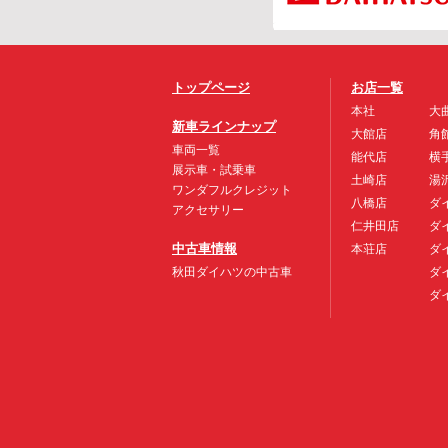
トップページ
お店一覧
本社
大
新車ラインナップ
大館店
角
車両一覧
能代店
横
展示車・試乗車
土崎店
湯
ワンダフルクレジット
八橋店
ダ
アクセサリー
仁井田店
ダ
中古車情報
本荘店
ダ
秋田ダイハツの中古車
ダ
ダ