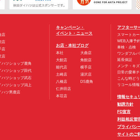
キャンペーン・
アフターサ
イベント・ニュース
曲店
スマートカー
WEB入庫予
館店
お店・本社ブログ
車検・点検
手店
本社
大曲店
ワンダフルパ
沢店
延長保証
大館店
角館店
イハツショップ鹿角
メンテ・キズ
能代店
横手店
イハツショップ田代
日常の愛車チ
土崎店
湯沢店
イハツショップ武石
こんな時どう
八橋店
DS鹿角
リコール情報
イハツショップ潟上
仁井田店
イハツ男鹿店
本荘店
情報セキュ
勧誘方針
FD宣言
利益相反管
プライバシ
サイトのご