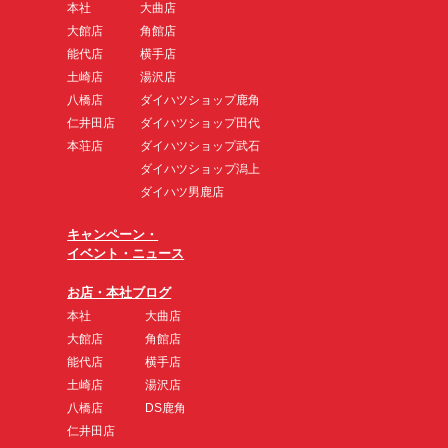
本社
大曲店
大館店
角館店
能代店
横手店
土崎店
湯沢店
八橋店
ダイハツショップ鹿角
仁井田店
ダイハツショップ田代
本荘店
ダイハツショップ武石
ダイハツショップ潟上
ダイハツ男鹿店
キャンペーン・
イベント・ニュース
お店・本社ブログ
本社
大曲店
大館店
角館店
能代店
横手店
土崎店
湯沢店
八橋店
DS鹿角
仁井田店