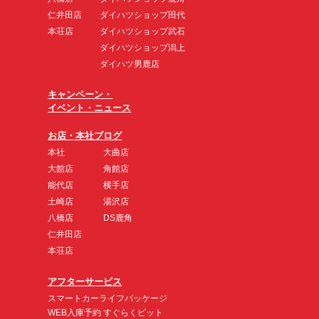
仁井田店
ダイハツショップ田代
本荘店
ダイハツショップ武石
ダイハツショップ潟上
ダイハツ男鹿店
キャンペーン・
イベント・ニュース
お店・本社ブログ
本社
大曲店
大館店
角館店
能代店
横手店
土崎店
湯沢店
八橋店
DS鹿角
仁井田店
本荘店
アフターサービス
スマートカーライフパッケージ
WEB入庫予約 すぐらくピット