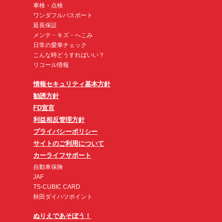
車検・点検
ワンダフルパスポート
延長保証
メンテ・キズ・へこみ
日常の愛車チェック
こんな時どうすればいい？
リコール情報
情報セキュリティ基本方針
勧誘方針
FD宣言
利益相反管理方針
プライバシーポリシー
サイトのご利用について
カーライフサポート
自動車保険
JAF
TS-CUBIC CARD
秋田ダイハツポイント
ぬりえであそぼう！