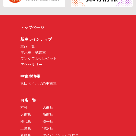
トップページ
新車ラインナップ
車両一覧
展示車・試乗車
ワンダフルクレジット
アクセサリー
中古車情報
秋田ダイハツの中古車
お店一覧
本社
大曲店
大館店
角館店
能代店
横手店
土崎店
湯沢店
八橋店
ダイハツショップ鹿角