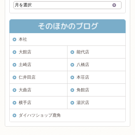
本社
大館店
能代店
土崎店
八橋店
仁井田店
本荘店
大曲店
角館店
横手店
湯沢店
ダイハツショップ鹿角