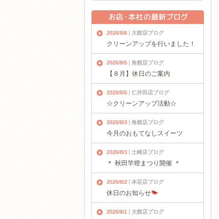
2026/8/6
大館店ブログ
クリーンアップを行いました！
2026/8/5
角館店ブログ
【８月】休日のご案内
2026/8/5
仁井田店ブログ
☆クリーンアップ活動☆
2026/8/3
角館店ブログ
今月のおもてなしスイーツ
2026/8/3
土崎店ブログ
＊ 秋田竿燈まつり開催 ＊
2026/8/2
本荘店ブログ
休日のお知らせ
2026/8/1
大館店ブログ