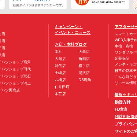
キャンペーン・
アフターサ
イベント・ニュース
曲店
スマートカー
WEB入庫予
館店
お店・本社ブログ
車検・点検
手店
本社
大曲店
ワンダフルパ
沢店
延長保証
大館店
角館店
イハツショップ鹿角
メンテ・キズ
能代店
横手店
イハツショップ田代
日常の愛車チ
土崎店
湯沢店
イハツショップ武石
こんな時どう
八橋店
DS鹿角
リコール情報
イハツショップ潟上
仁井田店
イハツ男鹿店
本荘店
情報セキュ
勧誘方針
FD宣言
利益相反管
プライバシ
サイトのご