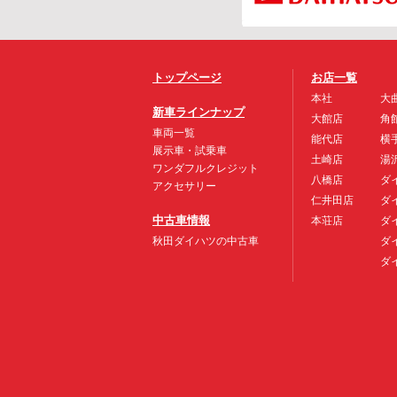
トップページ
お店一覧
本社
大
新車ラインナップ
大館店
角
車両一覧
能代店
横
展示車・試乗車
土崎店
湯
ワンダフルクレジット
八橋店
ダ
アクセサリー
仁井田店
ダ
中古車情報
本荘店
ダ
秋田ダイハツの中古車
ダ
ダ