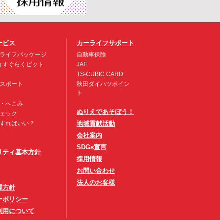
ービス
カーライフサポート
ライフパッケージ
自動車保険
約 すぐらくピット
JAF
TS-CUBIC CARD
スポート
秋田ダイハツポイン
ト
・へこみ
ぬりえであそぼう！
ェック
すればいい？
地域貢献活動
会社案内
SDGs宣言
リティ基本方針
採用情報
お問い合わせ
法人のお客様
理方針
ーポリシー
利用について