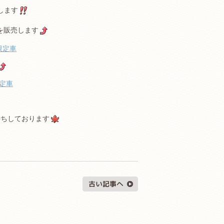
します
を販売します
限定車
定車
待ちしております