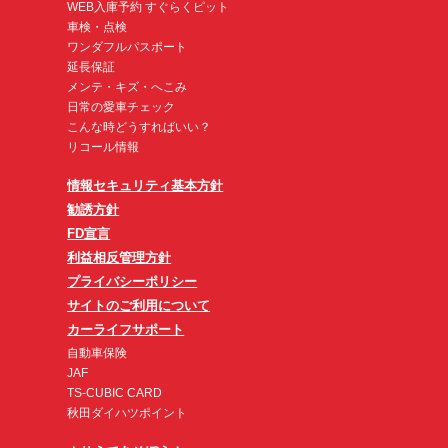
WEB入庫予約 すぐらくピット
車検・点検
ワンダフルパスポート
延長保証
メンテ・キズ・へこみ
日常の愛車チェック
こんな時どうすればいい？
リコール情報
情報セキュリティ基本方針
勧誘方針
FD宣言
利益相反管理方針
プライバシーポリシー
サイトのご利用について
カーライフサポート
自動車保険
JAF
TS-CUBIC CARD
秋田ダイハツポイント