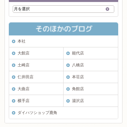
本社
大館店
能代店
土崎店
八橋店
仁井田店
本荘店
大曲店
角館店
横手店
湯沢店
ダイハツショップ鹿角