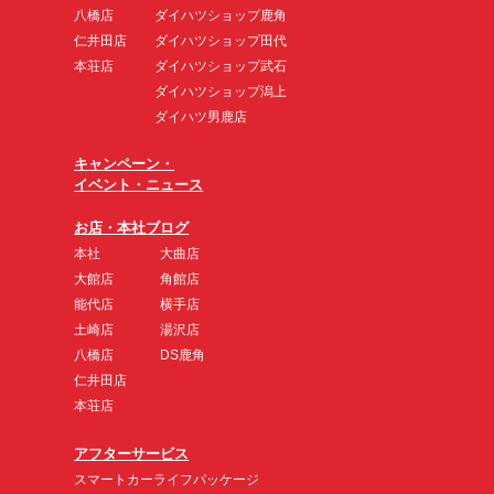
八橋店
ダイハツショップ鹿角
仁井田店
ダイハツショップ田代
本荘店
ダイハツショップ武石
ダイハツショップ潟上
ダイハツ男鹿店
キャンペーン・
イベント・ニュース
お店・本社ブログ
本社
大曲店
大館店
角館店
能代店
横手店
土崎店
湯沢店
八橋店
DS鹿角
仁井田店
本荘店
アフターサービス
スマートカーライフパッケージ