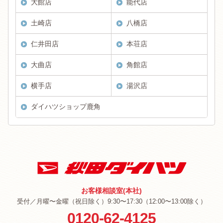
大館店
能代店
土崎店
八橋店
仁井田店
本荘店
大曲店
角館店
横手店
湯沢店
ダイハツショップ鹿角
お客様相談室(本社)
受付／月曜〜金曜（祝日除く）9:30〜17:30（12:00〜13:00除く）
0120-62-4125