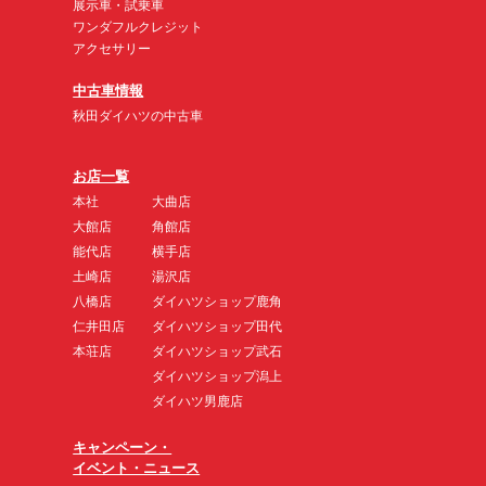
展示車・試乗車
ワンダフルクレジット
アクセサリー
中古車情報
秋田ダイハツの中古車
お店一覧
本社
大曲店
大館店
角館店
能代店
横手店
土崎店
湯沢店
八橋店
ダイハツショップ鹿角
仁井田店
ダイハツショップ田代
本荘店
ダイハツショップ武石
ダイハツショップ潟上
ダイハツ男鹿店
キャンペーン・
イベント・ニュース