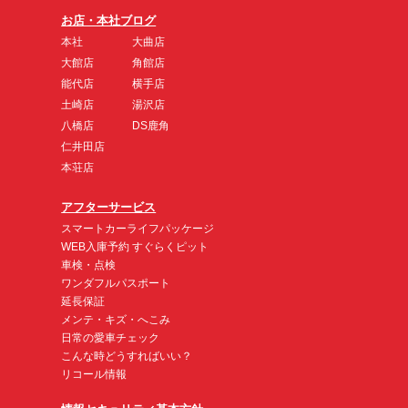
お店・本社ブログ
本社
大曲店
大館店
角館店
能代店
横手店
土崎店
湯沢店
八橋店
DS鹿角
仁井田店
本荘店
アフターサービス
スマートカーライフパッケージ
WEB入庫予約 すぐらくピット
車検・点検
ワンダフルパスポート
延長保証
メンテ・キズ・へこみ
日常の愛車チェック
こんな時どうすればいい？
リコール情報