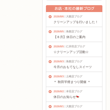
2026/8/6
大館店ブログ
クリーンアップを行いました！
2026/8/5
角館店ブログ
【８月】休日のご案内
2026/8/5
仁井田店ブログ
☆クリーンアップ活動☆
2026/8/3
角館店ブログ
今月のおもてなしスイーツ
2026/8/3
土崎店ブログ
＊ 秋田竿燈まつり開催 ＊
2026/8/2
本荘店ブログ
休日のお知らせ
2026/8/1
大館店ブログ