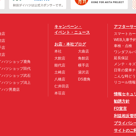
キャンペーン・
アフターサ
イベント・ニュース
曲店
スマートカー
WEB入庫予
館店
お店・本社ブログ
車検・点検
手店
本社
大曲店
ワンダフルパ
沢店
延長保証
大館店
角館店
イハツショップ鹿角
メンテ・キズ
能代店
横手店
イハツショップ田代
日常の愛車チ
土崎店
湯沢店
イハツショップ武石
こんな時どう
八橋店
DS鹿角
リコール情報
イハツショップ潟上
仁井田店
イハツ男鹿店
本荘店
情報セキュ
勧誘方針
FD宣言
利益相反管
プライバシ
サイトのご