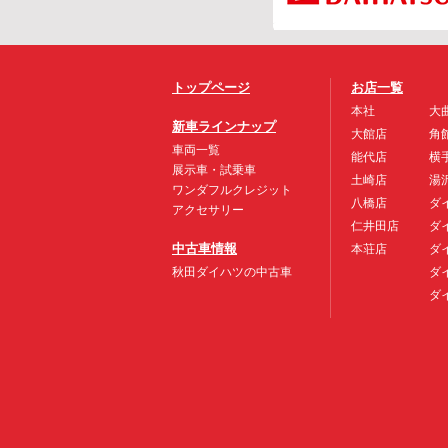
トップページ
お店一覧
本社
大
新車ラインナップ
大館店
角
車両一覧
能代店
横
展示車・試乗車
土崎店
湯
ワンダフルクレジット
八橋店
ダ
アクセサリー
仁井田店
ダ
中古車情報
本荘店
ダ
秋田ダイハツの中古車
ダ
ダ