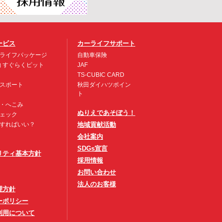
ービス
カーライフサポート
ライフパッケージ
自動車保険
約 すぐらくピット
JAF
TS-CUBIC CARD
スポート
秋田ダイハツポイン
ト
・へこみ
ぬりえであそぼう！
ェック
すればいい？
地域貢献活動
会社案内
SDGs宣言
リティ基本方針
採用情報
お問い合わせ
法人のお客様
理方針
ーポリシー
利用について