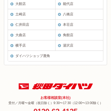
大館店
能代店
土崎店
八橋店
仁井田店
本荘店
大曲店
角館店
横手店
湯沢店
ダイハツショップ鹿角
お客様相談室(本社)
受付／月曜〜金曜（祝日除く）9:30〜17:30（12:00〜13:00除く）