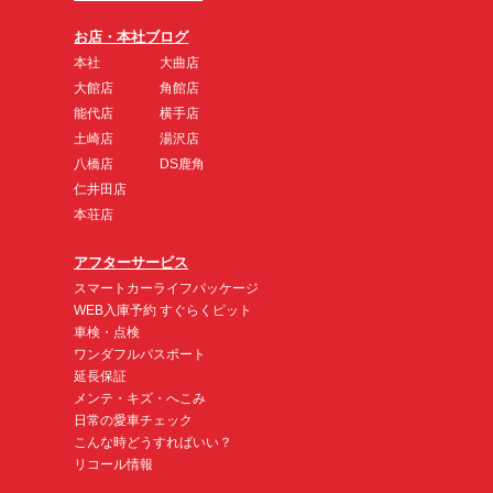
お店・本社ブログ
本社
大曲店
大館店
角館店
能代店
横手店
土崎店
湯沢店
八橋店
DS鹿角
仁井田店
本荘店
アフターサービス
スマートカーライフパッケージ
WEB入庫予約 すぐらくピット
車検・点検
ワンダフルパスポート
延長保証
メンテ・キズ・へこみ
日常の愛車チェック
こんな時どうすればいい？
リコール情報