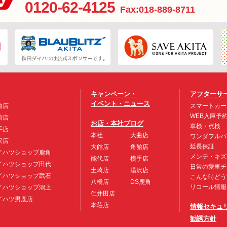
0120-62-4125
Fax:018-889-8711
キャンペーン・
アフターサ
イベント・ニュース
曲店
スマートカー
WEB入庫予
館店
お店・本社ブログ
車検・点検
手店
本社
大曲店
ワンダフルパ
沢店
延長保証
大館店
角館店
イハツショップ鹿角
メンテ・キズ
能代店
横手店
イハツショップ田代
日常の愛車チ
土崎店
湯沢店
イハツショップ武石
こんな時どう
八橋店
DS鹿角
リコール情報
イハツショップ潟上
仁井田店
イハツ男鹿店
本荘店
情報セキュ
勧誘方針