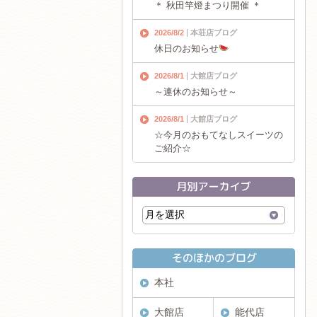
＊ 秋田竿燈まつり開催 ＊
2026/8/2
本荘店ブログ
休日のお知らせ
2026/8/1
大館店ブログ
～連休のお知らせ～
2026/8/1
大館店ブログ
☆今月のおもてなしスイーツの
ご紹介☆
本社
大館店
能代店