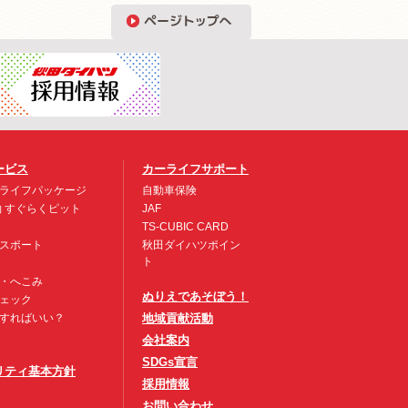
ービス
カーライフサポート
ライフパッケージ
自動車保険
約 すぐらくピット
JAF
TS-CUBIC CARD
スポート
秋田ダイハツポイン
ト
・へこみ
ぬりえであそぼう！
ェック
すればいい？
地域貢献活動
会社案内
SDGs宣言
リティ基本方針
採用情報
お問い合わせ