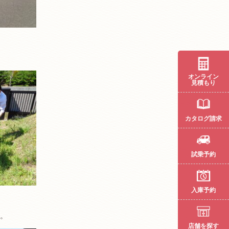
オンライン
見積もり
カタログ請求
試乗予約
入庫予約
。
店舗を探す