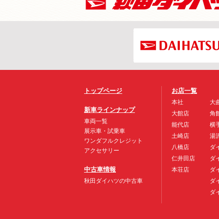
トップページ
お店一覧
本社
大
新車ラインナップ
大館店
角
車両一覧
能代店
横
展示車・試乗車
土崎店
湯
ワンダフルクレジット
八橋店
ダ
アクセサリー
仁井田店
ダ
中古車情報
本荘店
ダ
秋田ダイハツの中古車
ダ
ダ