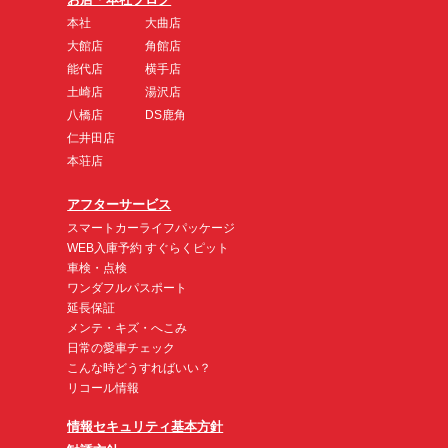
本社
大曲店
大館店
角館店
能代店
横手店
土崎店
湯沢店
八橋店
DS鹿角
仁井田店
本荘店
アフターサービス
スマートカーライフパッケージ
WEB入庫予約 すぐらくピット
車検・点検
ワンダフルパスポート
延長保証
メンテ・キズ・へこみ
日常の愛車チェック
こんな時どうすればいい？
リコール情報
情報セキュリティ基本方針