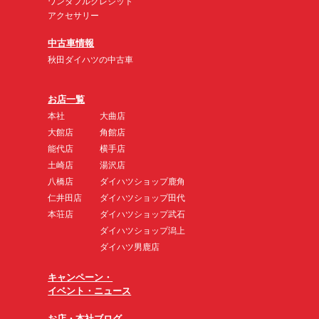
ワンダフルクレジット
アクセサリー
中古車情報
秋田ダイハツの中古車
お店一覧
本社
大曲店
大館店
角館店
能代店
横手店
土崎店
湯沢店
八橋店
ダイハツショップ鹿角
仁井田店
ダイハツショップ田代
本荘店
ダイハツショップ武石
ダイハツショップ潟上
ダイハツ男鹿店
キャンペーン・
イベント・ニュース
お店・本社ブログ