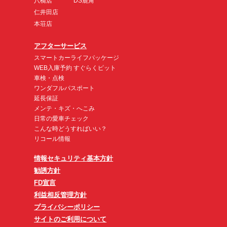
八橋店
DS鹿角
仁井田店
本荘店
アフターサービス
スマートカーライフパッケージ
WEB入庫予約 すぐらくピット
車検・点検
ワンダフルパスポート
延長保証
メンテ・キズ・へこみ
日常の愛車チェック
こんな時どうすればいい？
リコール情報
情報セキュリティ基本方針
勧誘方針
FD宣言
利益相反管理方針
プライバシーポリシー
サイトのご利用について