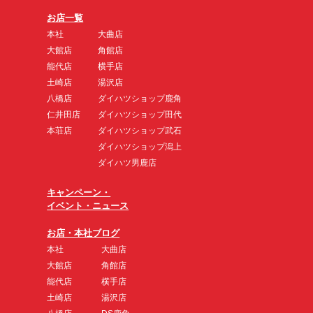
お店一覧
本社
大曲店
大館店
角館店
能代店
横手店
土崎店
湯沢店
八橋店
ダイハツショップ鹿角
仁井田店
ダイハツショップ田代
本荘店
ダイハツショップ武石
ダイハツショップ潟上
ダイハツ男鹿店
キャンペーン・
イベント・ニュース
お店・本社ブログ
本社
大曲店
大館店
角館店
能代店
横手店
土崎店
湯沢店