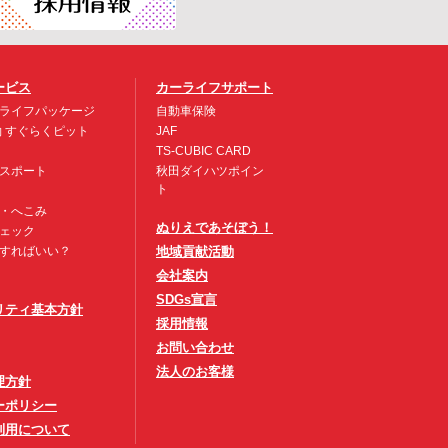
ービス
カーライフサポート
ライフパッケージ
自動車保険
約 すぐらくピット
JAF
TS-CUBIC CARD
スポート
秋田ダイハツポイン
ト
・へこみ
ぬりえであそぼう！
ェック
すればいい？
地域貢献活動
会社案内
SDGs宣言
リティ基本方針
採用情報
お問い合わせ
法人のお客様
理方針
ーポリシー
利用について