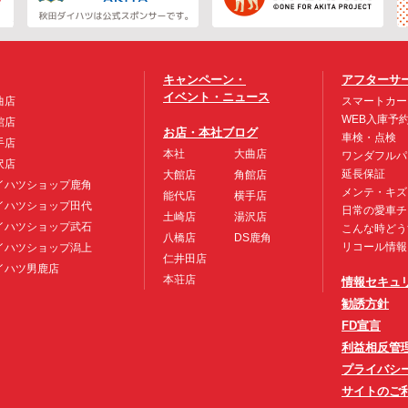
キャンペーン・
アフターサ
イベント・ニュース
曲店
スマートカー
WEB入庫予
館店
お店・本社ブログ
車検・点検
手店
本社
大曲店
ワンダフルパ
沢店
延長保証
大館店
角館店
イハツショップ鹿角
メンテ・キズ
能代店
横手店
イハツショップ田代
日常の愛車チ
土崎店
湯沢店
イハツショップ武石
こんな時どう
八橋店
DS鹿角
リコール情報
イハツショップ潟上
仁井田店
イハツ男鹿店
本荘店
情報セキュ
勧誘方針
FD宣言
利益相反管
プライバシ
サイトのご