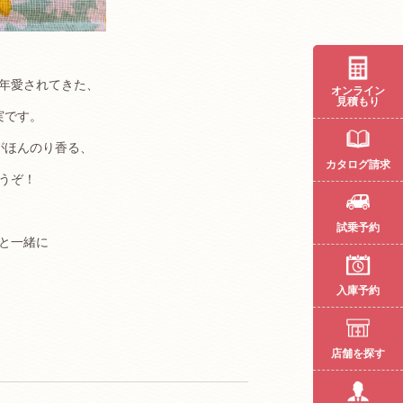
年愛されてきた、
オンライン
見積もり
実です。
がほんのり香る、
カタログ請求
うぞ！
試乗予約
と一緒に
入庫予約
店舗を探す