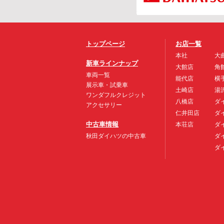
トップページ
お店一覧
本社
大
新車ラインナップ
大館店
角
車両一覧
能代店
横
展示車・試乗車
土崎店
湯
ワンダフルクレジット
八橋店
ダ
アクセサリー
仁井田店
ダ
中古車情報
本荘店
ダ
秋田ダイハツの中古車
ダ
ダ