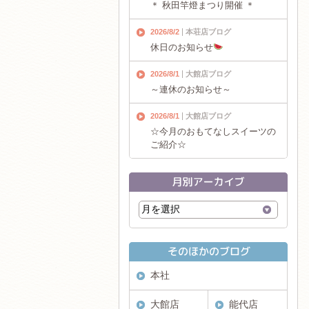
＊ 秋田竿燈まつり開催 ＊
2026/8/2
本荘店ブログ
休日のお知らせ
2026/8/1
大館店ブログ
～連休のお知らせ～
2026/8/1
大館店ブログ
☆今月のおもてなしスイーツの
ご紹介☆
本社
大館店
能代店