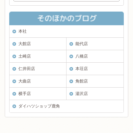
本社
大館店
能代店
土崎店
八橋店
仁井田店
本荘店
大曲店
角館店
横手店
湯沢店
ダイハツショップ鹿角