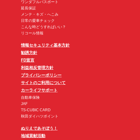
ワンダフルパスポート
延長保証
メンテ・キズ・へこみ
日常の愛車チェック
こんな時どうすればいい？
リコール情報
情報セキュリティ基本方針
勧誘方針
FD宣言
利益相反管理方針
プライバシーポリシー
サイトのご利用について
カーライフサポート
自動車保険
JAF
TS-CUBIC CARD
秋田ダイハツポイント
ぬりえであそぼう！
地域貢献活動