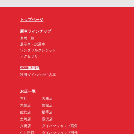
トップページ
新車ラインナップ
車両一覧
展示車・試乗車
ワンダフルクレジット
アクセサリー
中古車情報
秋田ダイハツの中古車
お店一覧
本社
大曲店
大館店
角館店
能代店
横手店
土崎店
湯沢店
八橋店
ダイハツショップ鹿角
仁井田店
ダイハツショップ田代