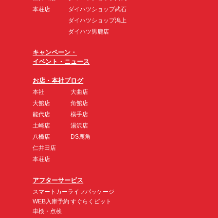
本荘店
ダイハツショップ武石
ダイハツショップ潟上
ダイハツ男鹿店
キャンペーン・
イベント・ニュース
お店・本社ブログ
本社
大曲店
大館店
角館店
能代店
横手店
土崎店
湯沢店
八橋店
DS鹿角
仁井田店
本荘店
アフターサービス
スマートカーライフパッケージ
WEB入庫予約 すぐらくピット
車検・点検