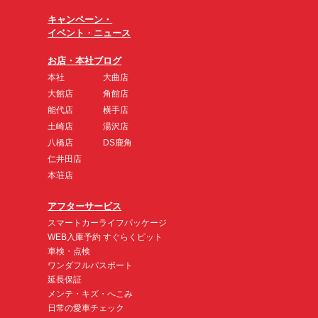
キャンペーン・
イベント・ニュース
お店・本社ブログ
本社
大曲店
大館店
角館店
能代店
横手店
土崎店
湯沢店
八橋店
DS鹿角
仁井田店
本荘店
アフターサービス
スマートカーライフパッケージ
WEB入庫予約 すぐらくピット
車検・点検
ワンダフルパスポート
延長保証
メンテ・キズ・へこみ
日常の愛車チェック