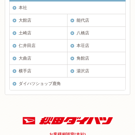
本社
大館店
能代店
土崎店
八橋店
仁井田店
本荘店
大曲店
角館店
横手店
湯沢店
ダイハツショップ鹿角
お客様相談室(本社)