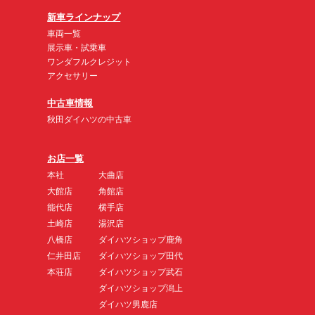
新車ラインナップ
車両一覧
展示車・試乗車
ワンダフルクレジット
アクセサリー
中古車情報
秋田ダイハツの中古車
お店一覧
本社
大曲店
大館店
角館店
能代店
横手店
土崎店
湯沢店
八橋店
ダイハツショップ鹿角
仁井田店
ダイハツショップ田代
本荘店
ダイハツショップ武石
ダイハツショップ潟上
ダイハツ男鹿店