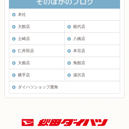
本社
大館店
能代店
土崎店
八橋店
仁井田店
本荘店
大曲店
角館店
横手店
湯沢店
ダイハツショップ鹿角