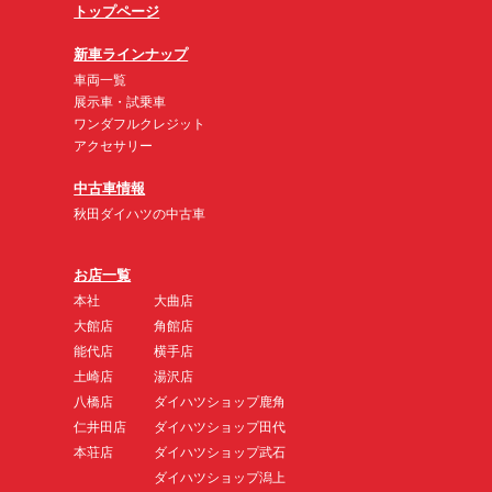
トップページ
新車ラインナップ
車両一覧
展示車・試乗車
ワンダフルクレジット
アクセサリー
中古車情報
秋田ダイハツの中古車
お店一覧
本社
大曲店
大館店
角館店
能代店
横手店
土崎店
湯沢店
八橋店
ダイハツショップ鹿角
仁井田店
ダイハツショップ田代
本荘店
ダイハツショップ武石
ダイハツショップ潟上