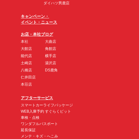
ダイハツ男鹿店
キャンペーン・
イベント・ニュース
お店・本社ブログ
本社
大曲店
大館店
角館店
能代店
横手店
土崎店
湯沢店
八橋店
DS鹿角
仁井田店
本荘店
アフターサービス
スマートカーライフパッケージ
WEB入庫予約 すぐらくピット
車検・点検
ワンダフルパスポート
延長保証
メンテ・キズ・へこみ