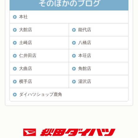
本社
大館店
能代店
土崎店
八橋店
仁井田店
本荘店
大曲店
角館店
横手店
湯沢店
ダイハツショップ鹿角