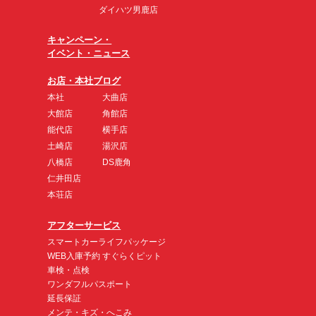
ダイハツ男鹿店
キャンペーン・
イベント・ニュース
お店・本社ブログ
本社
大曲店
大館店
角館店
能代店
横手店
土崎店
湯沢店
八橋店
DS鹿角
仁井田店
本荘店
アフターサービス
スマートカーライフパッケージ
WEB入庫予約 すぐらくピット
車検・点検
ワンダフルパスポート
延長保証
メンテ・キズ・へこみ