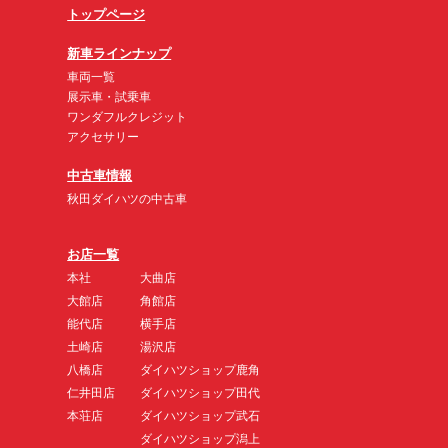
トップページ
新車ラインナップ
車両一覧
展示車・試乗車
ワンダフルクレジット
アクセサリー
中古車情報
秋田ダイハツの中古車
お店一覧
本社
大曲店
大館店
角館店
能代店
横手店
土崎店
湯沢店
八橋店
ダイハツショップ鹿角
仁井田店
ダイハツショップ田代
本荘店
ダイハツショップ武石
ダイハツショップ潟上