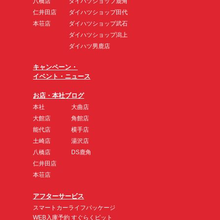
八橋店
ダイハツショップ鹿角
仁井田店
ダイハツショップ田代
本荘店
ダイハツショップ武石
ダイハツショップ潟上
ダイハツ男鹿店
キャンペーン・
イベント・ニュース
お店・本社ブログ
本社
大曲店
大館店
角館店
能代店
横手店
土崎店
湯沢店
八橋店
DS鹿角
仁井田店
本荘店
アフターサービス
スマートカーライフパッケージ
WEB入庫予約 すぐらくピット