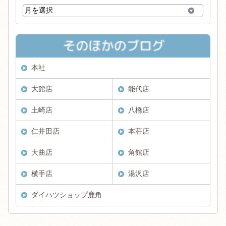
本社
大館店
能代店
土崎店
八橋店
仁井田店
本荘店
大曲店
角館店
横手店
湯沢店
ダイハツショップ鹿角