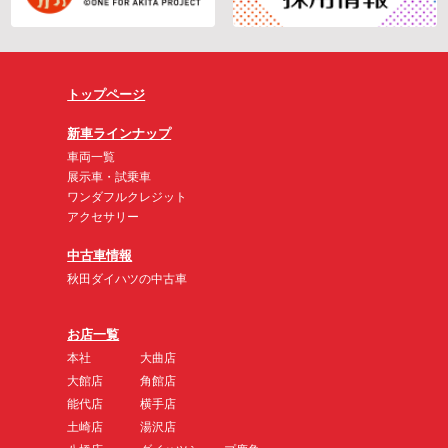
トップページ
新車ラインナップ
車両一覧
展示車・試乗車
ワンダフルクレジット
アクセサリー
中古車情報
秋田ダイハツの中古車
お店一覧
本社
大曲店
大館店
角館店
能代店
横手店
土崎店
湯沢店