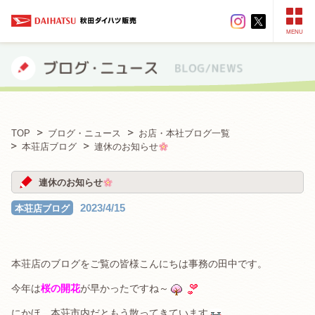
MENU
TOP
ブログ・ニュース
お店・本社ブログ一覧
本荘店ブログ
連休のお知らせ
連休のお知らせ
2023/4/15
本荘店ブログ
本荘店のブログをご覧の皆様こんにちは事務の田中です。
今年は
桜の開花
が早かったですね～
にかほ、本荘市内だともう散ってきています