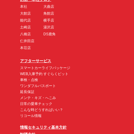
本社
大曲店
大館店
角館店
能代店
横手店
土崎店
湯沢店
八橋店
DS鹿角
仁井田店
本荘店
アフターサービス
スマートカーライフパッケージ
WEB入庫予約 すぐらくピット
車検・点検
ワンダフルパスポート
延長保証
メンテ・キズ・へこみ
日常の愛車チェック
こんな時どうすればいい？
リコール情報
情報セキュリティ基本方針