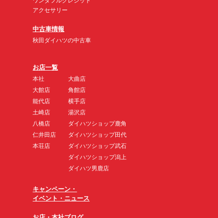
ワンダフルクレジット
アクセサリー
中古車情報
秋田ダイハツの中古車
お店一覧
本社
大曲店
大館店
角館店
能代店
横手店
土崎店
湯沢店
八橋店
ダイハツショップ鹿角
仁井田店
ダイハツショップ田代
本荘店
ダイハツショップ武石
ダイハツショップ潟上
ダイハツ男鹿店
キャンペーン・
イベント・ニュース
お店・本社ブログ