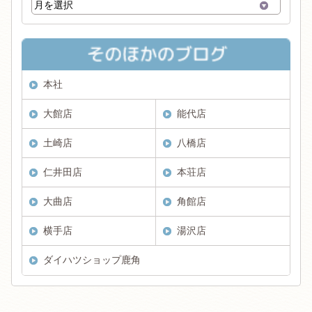
本社
大館店
能代店
土崎店
八橋店
仁井田店
本荘店
大曲店
角館店
横手店
湯沢店
ダイハツショップ鹿角