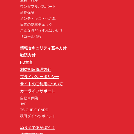
車検・点検
ワンダフルパスポート
延長保証
メンテ・キズ・へこみ
日常の愛車チェック
こんな時どうすればいい？
リコール情報
情報セキュリティ基本方針
勧誘方針
FD宣言
利益相反管理方針
プライバシーポリシー
サイトのご利用について
カーライフサポート
自動車保険
JAF
TS-CUBIC CARD
秋田ダイハツポイント
ぬりえであそぼう！