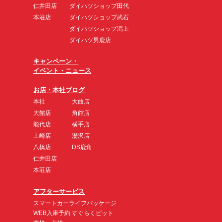
仁井田店
ダイハツショップ田代
本荘店
ダイハツショップ武石
ダイハツショップ潟上
ダイハツ男鹿店
キャンペーン・
イベント・ニュース
お店・本社ブログ
本社
大曲店
大館店
角館店
能代店
横手店
土崎店
湯沢店
八橋店
DS鹿角
仁井田店
本荘店
アフターサービス
スマートカーライフパッケージ
WEB入庫予約 すぐらくピット