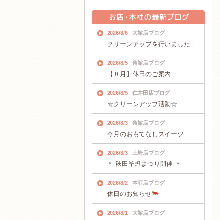
2026/8/6
大館店ブログ
クリーンアップを行いました！
2026/8/5
角館店ブログ
【８月】休日のご案内
2026/8/5
仁井田店ブログ
☆クリーンアップ活動☆
2026/8/3
角館店ブログ
今月のおもてなしスイーツ
2026/8/3
土崎店ブログ
＊ 秋田竿燈まつり開催 ＊
2026/8/2
本荘店ブログ
休日のお知らせ
2026/8/1
大館店ブログ