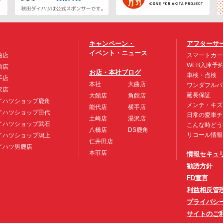
キャンペーン・
アフターサ
イベント・ニュース
曲店
スマートカー
WEB入庫予
館店
お店・本社ブログ
車検・点検
手店
本社
大曲店
ワンダフルパ
沢店
延長保証
大館店
角館店
イハツショップ鹿角
メンテ・キズ
能代店
横手店
イハツショップ田代
日常の愛車チ
土崎店
湯沢店
イハツショップ武石
こんな時どう
八橋店
DS鹿角
リコール情報
イハツショップ潟上
仁井田店
イハツ男鹿店
本荘店
情報セキュ
勧誘方針
FD宣言
利益相反管
プライバシ
サイトのご