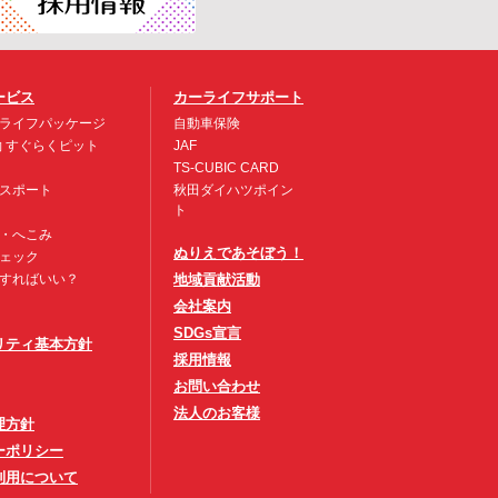
ービス
カーライフサポート
ライフパッケージ
自動車保険
約 すぐらくピット
JAF
TS-CUBIC CARD
スポート
秋田ダイハツポイン
ト
・へこみ
ぬりえであそぼう！
ェック
すればいい？
地域貢献活動
会社案内
SDGs宣言
リティ基本方針
採用情報
お問い合わせ
法人のお客様
理方針
ーポリシー
利用について