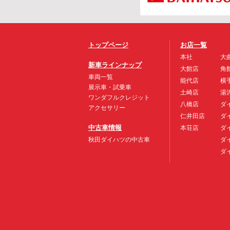
トップページ
お店一覧
本社
大
新車ラインナップ
大館店
角
車両一覧
能代店
横
展示車・試乗車
土崎店
湯
ワンダフルクレジット
八橋店
ダ
アクセサリー
仁井田店
ダ
中古車情報
本荘店
ダ
秋田ダイハツの中古車
ダ
ダ