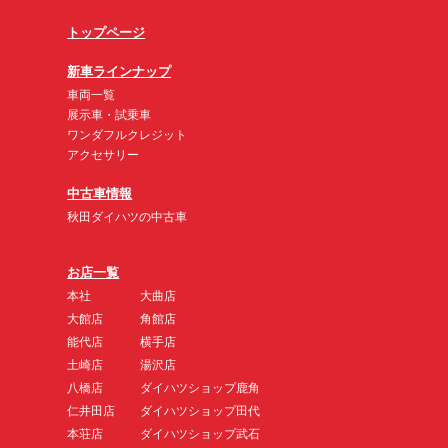
トップページ
新車ラインナップ
車両一覧
展示車・試乗車
ワンダフルクレジット
アクセサリー
中古車情報
秋田ダイハツの中古車
お店一覧
本社
大曲店
大館店
角館店
能代店
横手店
土崎店
湯沢店
八橋店
ダイハツショップ鹿角
仁井田店
ダイハツショップ田代
本荘店
ダイハツショップ武石