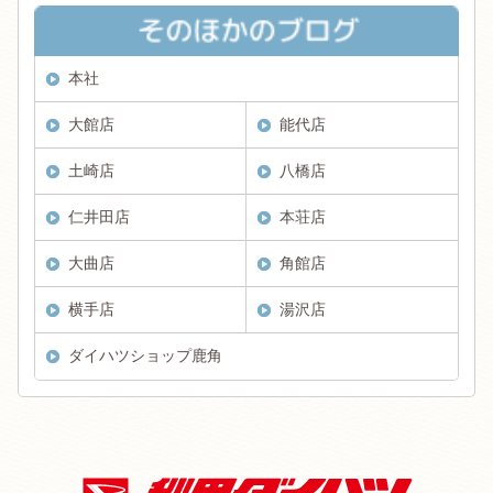
本社
大館店
能代店
土崎店
八橋店
仁井田店
本荘店
大曲店
角館店
横手店
湯沢店
ダイハツショップ鹿角