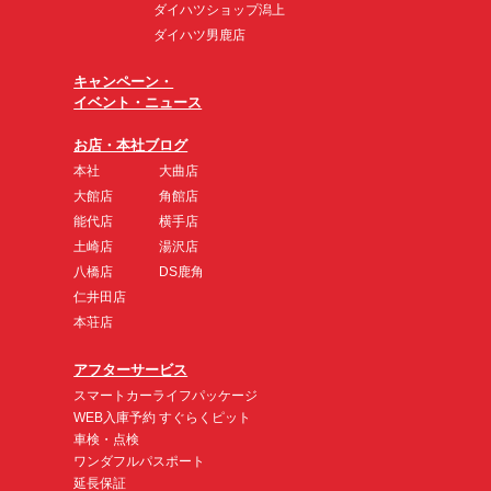
ダイハツショップ潟上
ダイハツ男鹿店
キャンペーン・
イベント・ニュース
お店・本社ブログ
本社
大曲店
大館店
角館店
能代店
横手店
土崎店
湯沢店
八橋店
DS鹿角
仁井田店
本荘店
アフターサービス
スマートカーライフパッケージ
WEB入庫予約 すぐらくピット
車検・点検
ワンダフルパスポート
延長保証